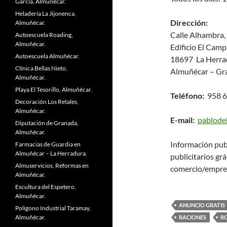
García, Almuñécar.
Heladería La Jijonenca,
Dirección:
Almuñécar.
Calle Alhambra, 
Autoescuela Roading,
Almuñécar.
Edificio El Camp
Autoescuela Almuñécar.
18697 La Herra
Clínica Bellas Nieto,
Almuñécar – Gr
Almuñécar.
Playa El Tesorillo, Almuñécar.
Teléfono:
958 6
Decoración Los Retales,
Almuñécar.
E-mail:
pablode
Diputación de Granada,
Almuñécar.
Información pub
Farmacias de Guardia en
Almuñécar – La Herradura.
publicitarios grá
Almuservicios, Reformas en
comercio/empre
Almuñécar.
Escultura del Espetero,
Almuñécar.
ANUNCIO GRATIS
Polígono Industrial Taramay,
Almuñécar.
RACIONES
R