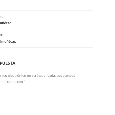
OR
ón
uñécar.
TE
Almuñécar.
SPUESTA
rreo electrónico no será publicada.
Los campos
n marcados con
*