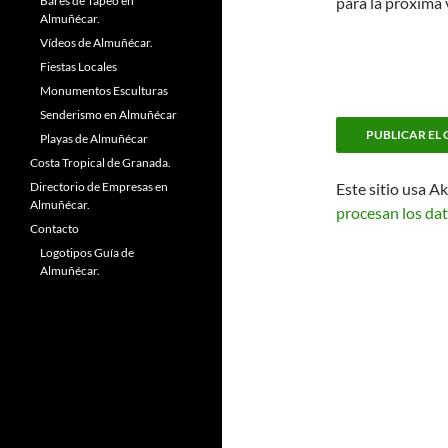
Bares de Tapeo en
para la próxima
Almuñécar.
Vídeos de Almuñécar.
Fiestas Locales
Monumentos Esculturas
Senderismo en Almuñécar
Playas de Almuñécar
Costa Tropical de Granada.
Directorio de Empresas en
Este sitio usa A
Almuñécar.
procesan los dat
Contacto
Logotipos Guía de
Almuñécar.