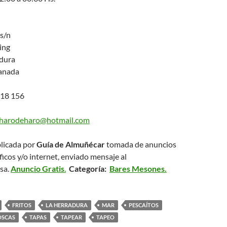
s/n
ing
dura
anada
18 156
harodeharo@hotmail.com
licada por
Guía de Almuñécar
tomada de anuncios
ficos y/o internet, enviado mensaje al
sa.
Anuncio Gratis
.
Categoría:
Bares Mesones.
FRITOS
LA HERRADURA
MAR
PESCAÍTOS
OSCAS
TAPAS
TAPEAR
TAPEO