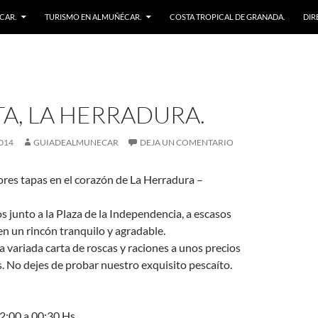
CAR.
TURISMO EN ALMUÑÉCAR.
COSTA TROPICAL DE GRANADA.
DIR
TA, LA HERRADURA.
014
GUIADEALMUNECAR
DEJA UN COMENTARIO
jores tapas en el corazón de La Herradura –
junto a la Plaza de la Independencia, a escasos
en un rincón tranquilo y agradable.
 variada carta de roscas y raciones a unos precios
 No dejes de probar nuestro exquisito pescaíto.
12:00 a 00:30 Hs.