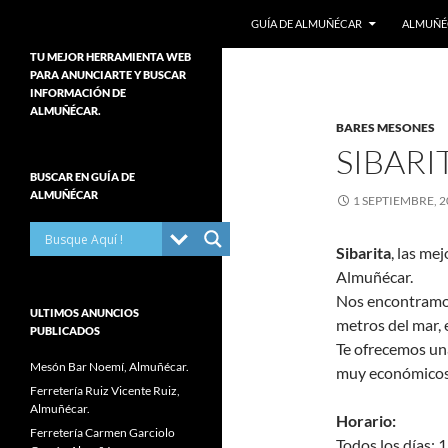
Buscar
Guía de Almuñécar
GUÍA DE ALMUÑÉCAR
ALMUÑÉ
Guía de Almuñécar Costa Tropical de
Saltar
TU MEJOR HERRAMIENTA WEB
Granada. Directorio de Empresas,
PARA ANUNCIARTE Y BUSCAR
al
Autónomos, Servicios Públicos y
INFORMACIÓN DE
contenido
Privados, Organizaciones sin fines
ALMUÑÉCAR.
BARES MESONES
de lucro… Toda la información con
Teléfonos Direcciones y Sitios Web.
SIBARI
Datos importantes para Residentes y
BUSCAR EN GUÍA DE
Turistas. Ruta del Tapeo, mejores
ALMUÑÉCAR
Bares de tapas en Almuñécar-La
1 SEPTIEMBRE, 2
Herradura.
Sibarita
, las me
Almuñécar.
Nos encontramos 
ULTIMOS ANUNCIOS
metros del mar, 
PUBLICADOS
Te ofrecemos una
Mesón Bar Noemí, Almuñécar.
muy económicos.
Ferretería Ruiz Vicente Ruiz,
Almuñécar.
Horario:
Ferretería Carmen Garciolo
Todos los días: 