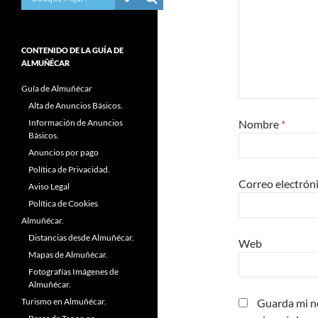
CONTENIDO DE LA GUÍA DE
ALMUÑÉCAR
Guía de Almuñécar
Alta de Anuncios Básicos.
Información de Anuncios
Nombre
*
Básicos.
Anuncios por pago
Política de Privacidad.
Correo electrón
Aviso Legal
Política de Cookies
Almuñécar.
Distancias desde Almuñécar.
Web
Mapas de Almuñécar.
Fotografías Imágenes de
Almuñécar.
Turismo en Almuñécar.
Guarda mi n