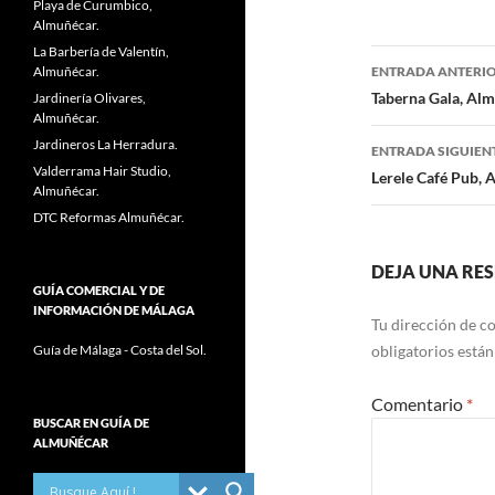
Playa de Curumbico,
Almuñécar.
La Barbería de Valentín,
Almuñécar.
ENTRADA ANTERI
Navegaci
Taberna Gala, Alm
Jardinería Olivares,
Almuñécar.
de
Jardineros La Herradura.
ENTRADA SIGUIEN
Valderrama Hair Studio,
entradas
Lerele Café Pub, 
Almuñécar.
DTC Reformas Almuñécar.
DEJA UNA RE
GUÍA COMERCIAL Y DE
INFORMACIÓN DE MÁLAGA
Tu dirección de co
Guía de Málaga - Costa del Sol.
obligatorios está
Comentario
*
BUSCAR EN GUÍA DE
ALMUÑÉCAR