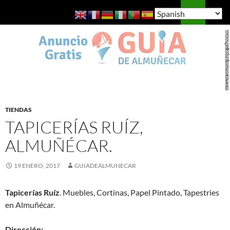
Saltar
Buscar
Guía de Almuñécar
al
MENÚ
contenido
PRINCI
TIENDAS
TAPICERÍAS RUÍZ,
ALMUÑÉCAR.
19 ENERO, 2017
GUIADEALMUNECAR
Tapicerías Ruíz
. Muebles, Cortinas, Papel Pintado, Tapestries
en Almuñécar.
Dirección: