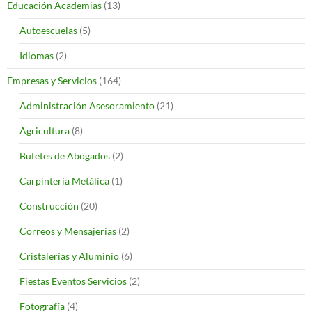
Educación Academias
(13)
Autoescuelas
(5)
Idiomas
(2)
Empresas y Servicios
(164)
Administración Asesoramiento
(21)
Agricultura
(8)
Bufetes de Abogados
(2)
Carpintería Metálica
(1)
Construcción
(20)
Correos y Mensajerías
(2)
Cristalerías y Aluminio
(6)
Fiestas Eventos Servicios
(2)
Fotografía
(4)