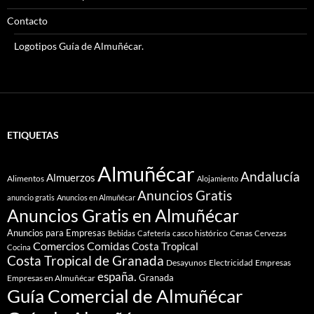
Contacto
Logotipos Guía de Almuñécar.
ETIQUETAS
Almuñécar
Andalucía
Almuerzos
Alimentos
Alojamiento
Anuncios Gratis
anuncio gratis
Anuncios en Almuñécar
Anuncios Gratis en Almuñécar
Anuncios para Empresas
casco histórico
Cenas
Bebidas
Cafetería
Cervezas
Comidas
Comercios
Costa Tropical
Cocina
Costa Tropical de Granada
Desayunos
Electricidad
Empresas
españa.
Granada
Empresas en Almuñécar
Guía Comercial de Almuñécar