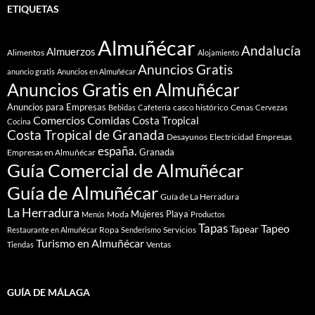
ETIQUETAS
Almuñécar
Andalucía
Almuerzos
Alimentos
Alojamiento
Anuncios Gratis
anuncio gratis
Anuncios en Almuñécar
Anuncios Gratis en Almuñécar
Anuncios para Empresas
casco histórico
Cenas
Bebidas
Cafetería
Cervezas
Comidas
Comercios
Costa Tropical
Cocina
Costa Tropical de Granada
Desayunos
Electricidad
Empresas
españa.
Granada
Empresas en Almuñécar
Guía Comercial de Almuñécar
Guía de Almuñécar
Guía de La Herradura
La Herradura
Mujeres
Playa
Moda
Menús
Productos
Tapas
Tapeo
Tapear
Ropa
Servicios
Restaurante en Almuñécar
Senderismo
Turismo en Almuñécar
Ventas
Tiendas
GUÍA DE MÁLAGA