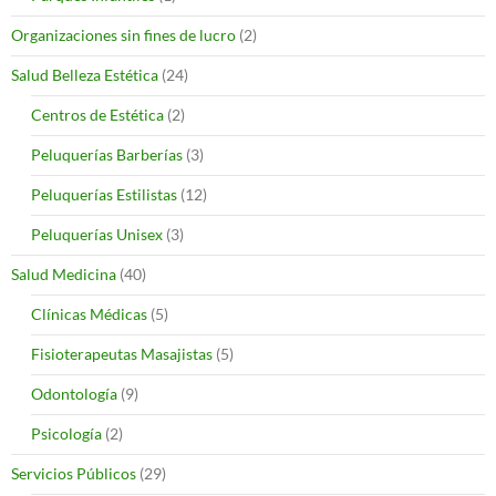
Organizaciones sin fines de lucro
(2)
Salud Belleza Estética
(24)
Centros de Estética
(2)
Peluquerías Barberías
(3)
Peluquerías Estilistas
(12)
Peluquerías Unisex
(3)
Salud Medicina
(40)
Clínicas Médicas
(5)
Fisioterapeutas Masajistas
(5)
Odontología
(9)
Psicología
(2)
Servicios Públicos
(29)