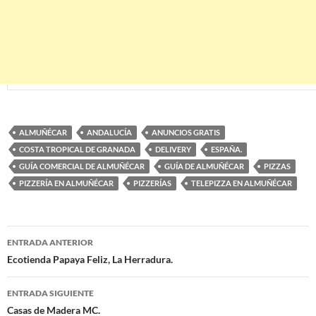
ALMUÑÉCAR
ANDALUCÍA
ANUNCIOS GRATIS
COSTA TROPICAL DE GRANADA
DELIVERY
ESPAÑA.
GUÍA COMERCIAL DE ALMUÑÉCAR
GUÍA DE ALMUÑÉCAR
PIZZAS
PIZZERÍA EN ALMUÑÉCAR
PIZZERÍAS
TELEPIZZA EN ALMUÑÉCAR
ENTRADA ANTERIOR
Navegación
Ecotienda Papaya Feliz, La Herradura.
de
ENTRADA SIGUIENTE
entradas
Casas de Madera MC.