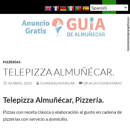
Saltar
Buscar
Guía de Almuñécar
al
MENÚ
contenido
PRINCI
PIZZERÍAS
TELEPIZZA ALMUÑÉCAR.
30 ABRIL, 2015
GUIADEALMUNECAR
DEJA UN COMENTARIO
Telepizza Almuñécar, Pizzería.
Pizzas con receta clásica o elaboración al gusto en cadena de
pizzerías con servicio a domicilio.