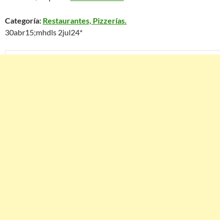
Categoría:
Restaurantes, Pizzerías.
30abr15;mhdls 2jul24*