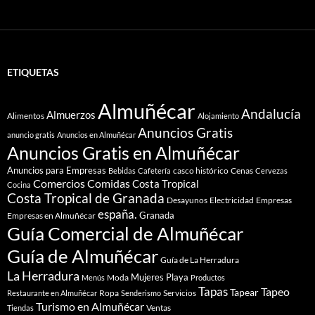
ETIQUETAS
Almuñécar
Andalucía
Almuerzos
Alimentos
Alojamiento
Anuncios Gratis
anuncio gratis
Anuncios en Almuñécar
Anuncios Gratis en Almuñécar
Anuncios para Empresas
casco histórico
Cenas
Bebidas
Cafetería
Cervezas
Comidas
Comercios
Costa Tropical
Cocina
Costa Tropical de Granada
Desayunos
Electricidad
Empresas
españa.
Granada
Empresas en Almuñécar
Guía Comercial de Almuñécar
Guía de Almuñécar
Guía de La Herradura
La Herradura
Mujeres
Playa
Moda
Menús
Productos
Tapas
Tapeo
Tapear
Ropa
Servicios
Restaurante en Almuñécar
Senderismo
Turismo en Almuñécar
Ventas
Tiendas