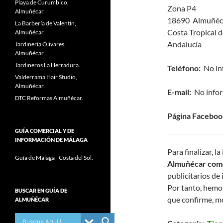
Playa de Curumbico,
Zona P4
Almuñécar.
18690 Almuñéc
La Barbería de Valentín,
Costa Tropical 
Almuñécar.
Andalucía
Jardinería Olivares,
Almuñécar.
Jardineros La Herradura.
Teléfono:
No in
Valderrama Hair Studio,
Almuñécar.
E-mail:
No info
DTC Reformas Almuñécar.
Página Faceboo
GUÍA COMERCIAL Y DE
INFORMACIÓN DE MÁLAGA
Para finalizar, 
Guía de Málaga - Costa del Sol.
Almuñécar co
publicitarios de 
Por tanto, hemo
BUSCAR EN GUÍA DE
que confirme, mo
ALMUÑÉCAR