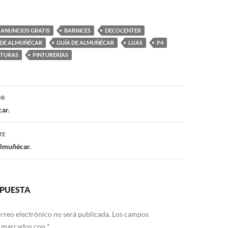
ANUNCIOS GRATIS
BARNICES
DECOCENTER
 DE ALMUÑÉCAR
GUÍA DE ALMUÑÉCAR
LIJAS
P4
NTURAS
PINTURERÍAS
OR
ón
ar.
TE
lmuñécar.
SPUESTA
rreo electrónico no será publicada.
Los campos
n marcados con
*