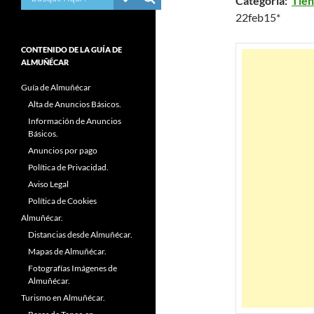
Categoría:
Tien
22feb15*
CONTENIDO DE LA GUÍA DE
ALMUÑÉCAR
Guía de Almuñécar
Alta de Anuncios Básicos.
Información de Anuncios
Básicos.
Anuncios por pago
Política de Privacidad.
Aviso Legal
Política de Cookies
Almuñécar.
Distancias desde Almuñécar.
Mapas de Almuñécar.
Fotografías Imágenes de
Almuñécar.
Turismo en Almuñécar.