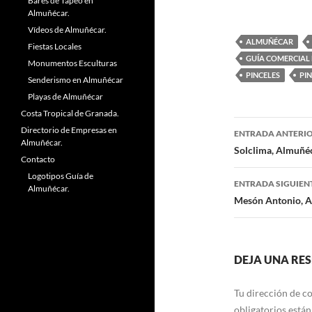
Bares de Tapeo en
Almuñécar.
Vídeos de Almuñécar.
ALMUÑÉCAR
Fiestas Locales
GUÍA COMERCIAL
Monumentos Esculturas
PINCELES
PI
Senderismo en Almuñécar
Playas de Almuñécar
Costa Tropical de Granada.
Directorio de Empresas en
ENTRADA ANTERI
Almuñécar.
Navegaci
Solclima, Almuñéc
Contacto
de
Logotipos Guía de
ENTRADA SIGUIEN
Almuñécar.
entradas
Mesón Antonio, A
DEJA UNA RE
Tu dirección de co
obligatorios está