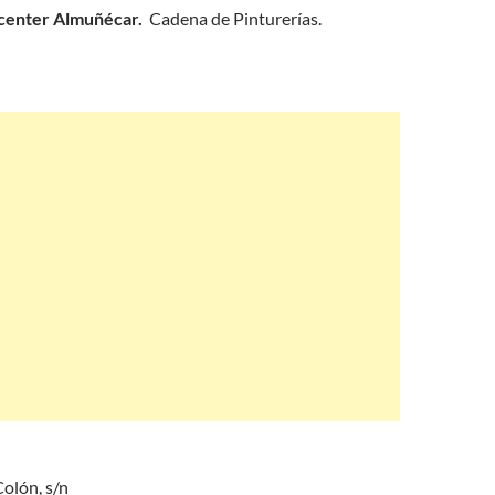
center Almuñécar.
Cadena de Pinturerías.
Colón, s/n