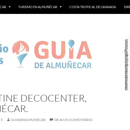
CAR.
TURISMO EN ALMUÑÉCAR.
COSTA TROPICAL DE GRANADA.
DIR
TINE DECOCENTER,
ÉCAR.
15
GUIADEALMUNECAR
DEJA UN COMENTARIO