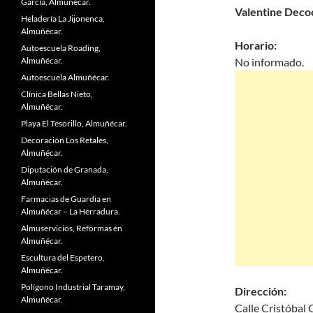
García, Almuñécar.
Valentine Deco
Heladería La Jijonenca,
Almuñécar.
Horario:
Autoescuela Roading,
Almuñécar.
No informado.
Autoescuela Almuñécar.
Clínica Bellas Nieto,
Almuñécar.
Playa El Tesorillo, Almuñécar.
Decoración Los Retales,
Almuñécar.
Diputación de Granada,
Almuñécar.
Farmacias de Guardia en
Almuñécar – La Herradura.
Almuservicios, Reformas en
Almuñécar.
Escultura del Espetero,
Almuñécar.
Polígono Industrial Taramay,
Dirección:
Almuñécar.
Calle Cristóbal 