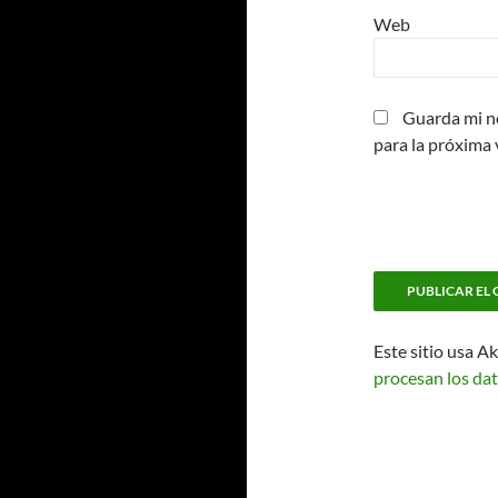
Web
Guarda mi n
para la próxima
Este sitio usa A
procesan los dat