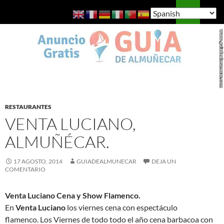
Saltar
Buscar
Guía de Almuñécar
al
MENÚ
contenido
PRINCI
RESTAURANTES
VENTA LUCIANO,
ALMUÑÉCAR.
17 AGOSTO, 2014
GUIADEALMUNECAR
DEJA UN
COMENTARIO
Venta Luciano Cena y Show Flamenco.
En
Venta Luciano
los viernes cena con espectáculo
flamenco. Los Viernes de todo todo el año cena barbacoa con