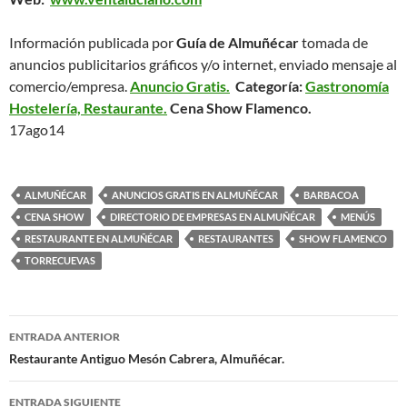
Información publicada por
Guía de Almuñécar
tomada de
anuncios publicitarios gráficos y/o internet, enviado mensaje al
comercio/empresa.
Anuncio Gratis.
Categoría
:
Gastronomía
Hostelería, Restaurante.
Cena Show Flamenco.
17ago14
ALMUÑÉCAR
ANUNCIOS GRATIS EN ALMUÑÉCAR
BARBACOA
CENA SHOW
DIRECTORIO DE EMPRESAS EN ALMUÑÉCAR
MENÚS
RESTAURANTE EN ALMUÑÉCAR
RESTAURANTES
SHOW FLAMENCO
TORRECUEVAS
ENTRADA ANTERIOR
Navegación
Restaurante Antiguo Mesón Cabrera, Almuñécar.
de
ENTRADA SIGUIENTE