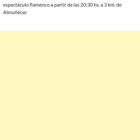
espectáculo flamenco a partir de las 20:30 hs. a 3 km. de
Almuñécar.