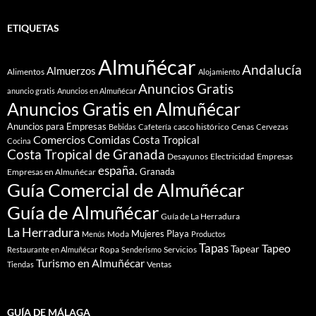
ETIQUETAS
Almuñécar
Andalucía
Almuerzos
Alimentos
Alojamiento
Anuncios Gratis
anuncio gratis
Anuncios en Almuñécar
Anuncios Gratis en Almuñécar
Anuncios para Empresas
casco histórico
Cenas
Bebidas
Cafetería
Cervezas
Comidas
Comercios
Costa Tropical
Cocina
Costa Tropical de Granada
Desayunos
Electricidad
Empresas
españa.
Granada
Empresas en Almuñécar
Guía Comercial de Almuñécar
Guía de Almuñécar
Guía de La Herradura
La Herradura
Mujeres
Playa
Moda
Menús
Productos
Tapas
Tapeo
Tapear
Ropa
Servicios
Restaurante en Almuñécar
Senderismo
Turismo en Almuñécar
Ventas
Tiendas
GUÍA DE MÁLAGA