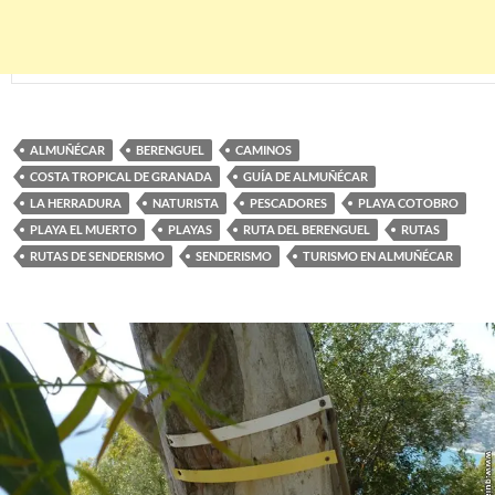
ALMUÑÉCAR
BERENGUEL
CAMINOS
COSTA TROPICAL DE GRANADA
GUÍA DE ALMUÑÉCAR
LA HERRADURA
NATURISTA
PESCADORES
PLAYA COTOBRO
PLAYA EL MUERTO
PLAYAS
RUTA DEL BERENGUEL
RUTAS
RUTAS DE SENDERISMO
SENDERISMO
TURISMO EN ALMUÑÉCAR