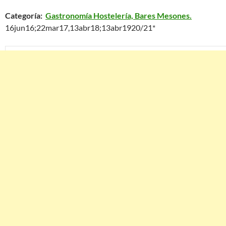
Categoría:
Gastronomía Hostelería, Bares Mesones.
16jun16;22mar17,13abr18;13abr1920/21*