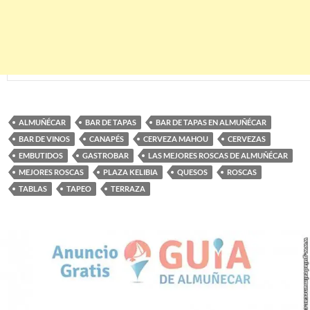
ALMUÑÉCAR
BAR DE TAPAS
BAR DE TAPAS EN ALMUÑÉCAR
BAR DE VINOS
CANAPÉS
CERVEZA MAHOU
CERVEZAS
EMBUTIDOS
GASTROBAR
LAS MEJORES ROSCAS DE ALMUÑÉCAR
MEJORES ROSCAS
PLAZA KELIBIA
QUESOS
ROSCAS
TABLAS
TAPEO
TERRAZA