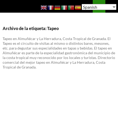
Saltar
Buscar
Guía de Almuñécar
al
MENÚ
contenido
PRINCI
Archivo de la etiqueta: Tapeo
Tapeo en Almuñécar y La Herradura, Costa Tropical de Granada. El
Tapeo es el circuito de visitas al mismo o distintos bares, mesones,
etc. para degustar sus especialidades en tapas y bebidas. El tapeo en
Almuñécar es parte de la especialidad gastronómica del municipio de
la costa tropical muy reconocido por los locales y turistas. Directorio
comercial del mejor tapeo en Almuñécar y La Herradura, Costa
Tropical de Granada.