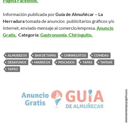
Página Facebook.
Información publicada por
Guía de Almuñécar – La
Herradura
tomada de anuncios publicitarios gráficos y/o
internet, enviado mensaje al comercio/empresa.
Anuncio
Gratis.
Categoría:
Gastronomía, Chiringuito.
ALMUERZOS
BAR DE TAPAS
CHIRINGUITOS
COMIDAS
DESAYUNOS
MARISCOS
PESCADOS
TAPAS
TAPEAR
TAPEO