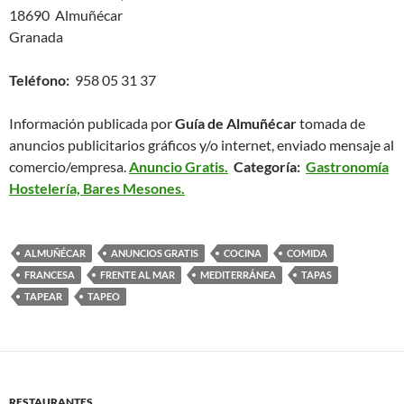
18690 Almuñécar
Granada
Teléfono:
958 05 31 37
Información publicada por
Guía de Almuñécar
tomada de
anuncios publicitarios gráficos y/o internet, enviado mensaje al
comercio/empresa.
Anuncio Gratis.
Categoría:
Gastronomía
Hostelería, Bares Mesones.
ALMUÑÉCAR
ANUNCIOS GRATIS
COCINA
COMIDA
FRANCESA
FRENTE AL MAR
MEDITERRÁNEA
TAPAS
TAPEAR
TAPEO
RESTAURANTES