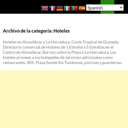
Saltar
Buscar
Guía de Almuñécar
al
MENÚ
contenido
PRINCI
Archivo de la categoría: Hoteles
Hoteles en Almuñécar y La Herradura, Costa Tropical de Granada.
Directorio comercial de Hoteles de 1 Estrella a 5 Estrellas en el
Centro de Almuñécar, Barrios sobre la Playa y La Herradura. Los
hoteles proveen a los huéspedes de servicios adicionales como
restaurantes, SPA, Playa Sombrilla Tumbonas, piscinas y guarderías.