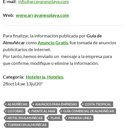
E-mail:
info@arrayanesplaya.com
Web:
www.arrayanesplaya.com
Para finalizar, la información publicada por
Guía de
Almuñécar
como
Anuncio Gratis
, fue tomada de anuncios
publicitarios de internet.
Por tanto, hemos enviado un mensaje a la empresa para
que confirme, modifique o elimine la información.
Categoría:
Hotelería, Hoteles
.
28oct14;ae 13jul20*
ALMUÑÉCAR
ANUNCIOS PARA EMPRESAS
COSTA TROPICAL
COTOBRO
FRENTE AL MAR
GUÍA COMERCIAL DE ALMUÑÉCAR
HOTEL EN ALMUÑÉCAR
PLAYA
PRIMERA LÍNEA
TURISMO EN ALMUÑÉCAR