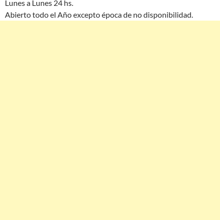
Lunes a Lunes 24 hs.
Abierto todo el Año excepto época de no disponibilidad.