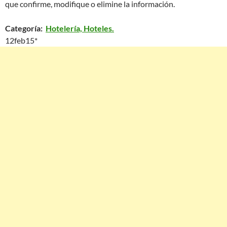
que confirme, modifique o elimine la información.
Categoría:
Hotelería, Hoteles.
12feb15*