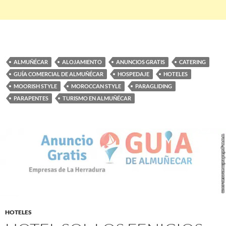
ALMUÑÉCAR
ALOJAMIENTO
ANUNCIOS GRATIS
CATERING
GUÍA COMERCIAL DE ALMUÑÉCAR
HOSPEDAJE
HOTELES
MOORISH STYLE
MOROCCAN STYLE
PARAGLIDING
PARAPENTES
TURISMO EN ALMUÑÉCAR
HOTELES