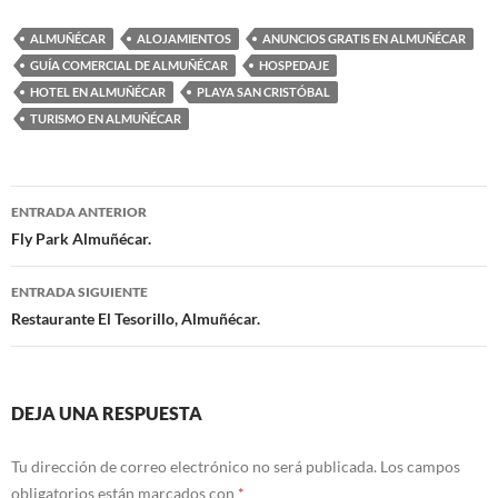
ALMUÑÉCAR
ALOJAMIENTOS
ANUNCIOS GRATIS EN ALMUÑÉCAR
GUÍA COMERCIAL DE ALMUÑÉCAR
HOSPEDAJE
HOTEL EN ALMUÑÉCAR
PLAYA SAN CRISTÓBAL
TURISMO EN ALMUÑÉCAR
ENTRADA ANTERIOR
Navegación
Fly Park Almuñécar.
de
ENTRADA SIGUIENTE
entradas
Restaurante El Tesorillo, Almuñécar.
DEJA UNA RESPUESTA
Tu dirección de correo electrónico no será publicada.
Los campos
obligatorios están marcados con
*