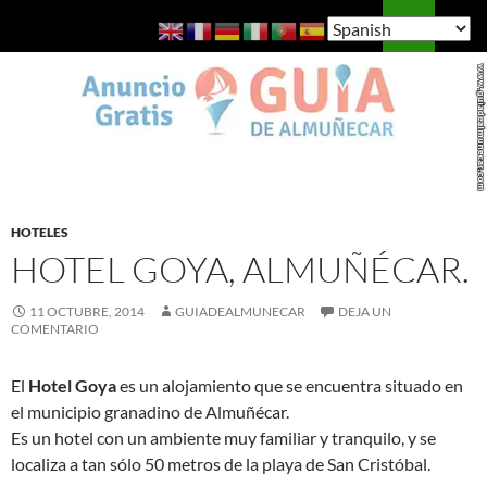
Saltar
Buscar
Guía de Almuñécar
al
MENÚ
contenido
PRINCI
HOTELES
HOTEL GOYA, ALMUÑÉCAR.
11 OCTUBRE, 2014
GUIADEALMUNECAR
DEJA UN
COMENTARIO
El
Hotel Goya
es un alojamiento que se encuentra situado en
el municipio granadino de Almuñécar.
Es un hotel con un ambiente muy familiar y tranquilo, y se
localiza a
tan sólo 50 metros de la playa de San Cristóbal.