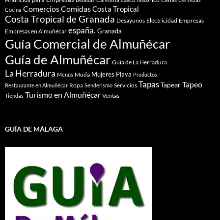
Comidas
Comercios
Costa Tropical
Cocina
Costa Tropical de Granada
Desayunos
Electricidad
Empresas
españa.
Granada
Empresas en Almuñécar
Guía Comercial de Almuñécar
Guía de Almuñécar
Guía de La Herradura
La Herradura
Mujeres
Playa
Moda
Menús
Productos
Tapas
Tapeo
Tapear
Ropa
Servicios
Restaurante en Almuñécar
Senderismo
Turismo en Almuñécar
Ventas
Tiendas
GUÍA DE MÁLAGA