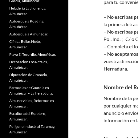
García, Almuñécar.
para tu convenie
Heladería La Jijonenca,
Almuñécar.
–
No escribas 
Autoescuela Roading,
la primera letra
Almuñécar.
–
No escribas p
Autoescuela Almuñécar.
Pol. Ind. ; C/ o 
Clínica Bellas Nieto,
– Completa el f
Almuñécar.
–
No aceptamos
Playa El Tesorillo, Almuñécar.
vuestra direcció
Decoración Los Retales,
Almuñécar.
Herradura.
Diputación de Granada,
Almuñécar.
Nombre del R
Farmacias de Guardia en
Almuñécar – La Herradura.
Nombre de la pe
Almuservicios, Reformas en
por cualquier m
Almuñécar.
anuncio o envío
Escultura del Espetero,
Almuñécar.
información en l
Polígono Industrial Taramay,
Almuñécar.