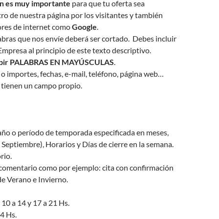
ón es muy importante
para que tu oferta sea
o de nuestra página por los visitantes y también
ores de internet como
Google
.
abras que nos envíe deberá ser cortado. Debes incluir
Empresa al principio de este texto descriptivo.
ribir PALABRAS EN MAYÚSCULAS
.
s o importes, fechas, e-mail, teléfono, página web…
 tienen un campo propio.
 año o período de temporada especificada en meses,
a Septiembre), Horarios y Días de cierre en la semana.
rio.
comentario como por ejemplo: cita con confirmación
de Verano e Invierno.
 10 a 14 y 17 a 21 Hs.
4 Hs.