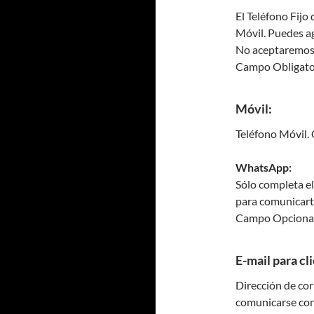
El Teléfono Fijo
Móvil. Puedes ag
No aceptaremos 
Campo Obligato
Móvil:
Teléfono Móvil.
WhatsApp:
Sólo completa el
para comunicarte
Campo Opcional
E-mail para cl
Dirección de cor
comunicarse con 