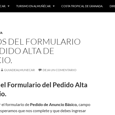
CAR.
TURISMO EN ALMUÑÉCAR.
COSTA TROPICAL DE GRANADA.
DIR
VA
S DEL FORMULARIO
DIDO ALTA DE
IO.
GUIADEALMUNECAR
DEJA UN COMENTARIO
l Formulario del Pedido Alta
io.
el formulario de
Pedido de Anuncio Básico,
campo
speramos que nos complete y que debes ingresar