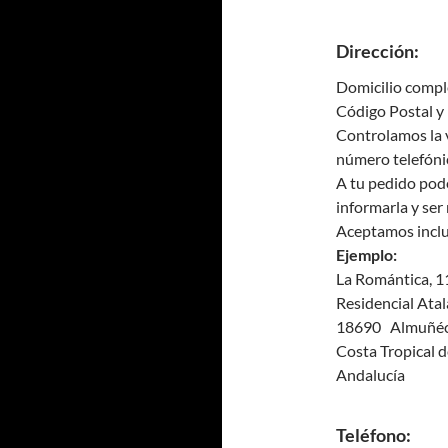
Dirección:
Domicilio compl
Código Postal y 
Controlamos la 
número telefónic
A tu pedido pode
informarla y ser
Aceptamos inclui
Ejemplo:
La Romántica, 1
Residencial Ata
18690 Almuñéc
Costa Tropical 
Andalucía
Teléfono: