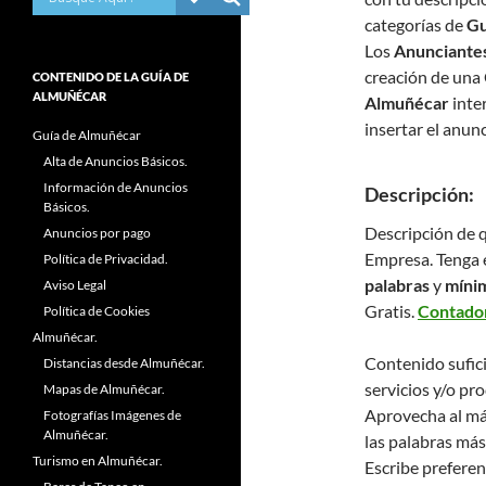
categorías de
Gu
Los
Anunciante
creación de una 
CONTENIDO DE LA GUÍA DE
ALMUÑÉCAR
Almuñécar
inte
insertar el anun
Guía de Almuñécar
Alta de Anuncios Básicos.
Información de Anuncios
Descripción:
Básicos.
Descripción de q
Anuncios por pago
Empresa. Tenga 
Política de Privacidad.
palabras
y
mínim
Aviso Legal
Gratis.
Contador
Política de Cookies
Almuñécar.
Contenido sufici
Distancias desde Almuñécar.
servicios y/o pr
Mapas de Almuñécar.
Aprovecha al má
Fotografías Imágenes de
Almuñécar.
las palabras más
Turismo en Almuñécar.
Escribe preferen