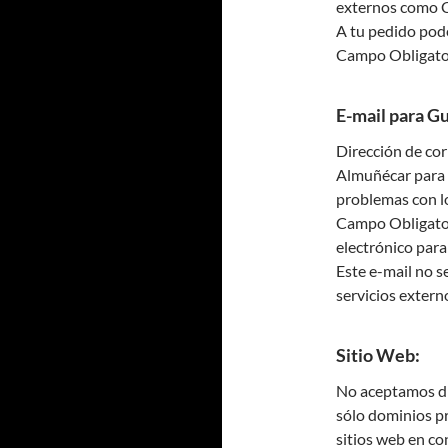
externos como 
A tu pedido pode
Campo Obligato
E-mail para G
Dirección de cor
Almuñécar para 
problemas con lo
Campo Obligator
electrónico para 
Este e-mail no s
servicios exter
Sitio Web:
No aceptamos dir
sólo dominios p
sitios web en c