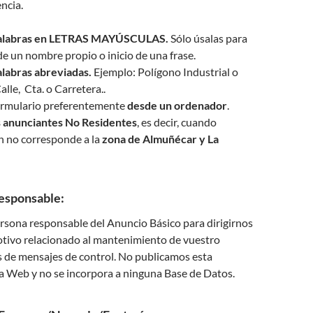
ncia.
palabras en LETRAS MAYÚSCULAS.
Sólo úsalas para
 de un nombre propio o inicio de una frase.
alabras abreviadas.
Ejemplo: Polígono Industrial o
Calle, Cta. o Carretera..
ormulario preferentemente
desde un ordenador
.
 anunciantes No Residentes
, es decir, cuando
n no corresponde a la
zona de Almuñécar y La
esponsable:
rsona responsable del Anuncio Básico para dirigirnos
otivo relacionado al mantenimiento de vuestro
s de mensajes de control. No publicamos esta
a Web y no se incorpora a ninguna Base de Datos.