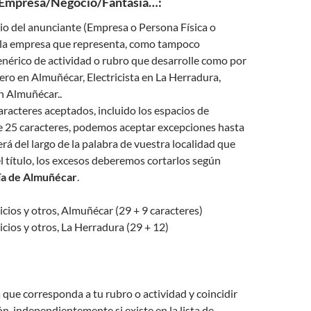
 Empresa/Negocio/Fantasía…:
io del anunciante (Empresa o Persona Física o
e la empresa que representa, como tampoco
nérico de actividad o rubro que desarrolle como por
ro en Almuñécar, Electricista en La Herradura,
n Almuñécar..
aracteres aceptados, incluido los espacios de
de 25 caracteres, podemos aceptar excepciones hasta
á del largo de la palabra de vuestra localidad que
 título, los excesos deberemos cortarlos según
a de Almuñécar
.
icios y otros, Almuñécar (29 + 9 caracteres)
icios y otros, La Herradura (29 + 12)
a que corresponda a tu rubro o actividad y coincidir
ón, independientemente si existe en la lista de