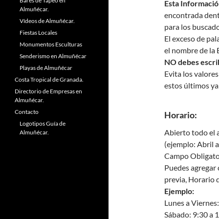
Bares de Tapeo en
Esta Informaci
Almuñécar.
encontrada dentr
Vídeos de Almuñécar.
para los buscad
Fiestas Locales
El exceso de pal
Monumentos Esculturas
el nombre de la 
Senderismo en Almuñécar
NO debes esc
Playas de Almuñécar
Evita los valore
Costa Tropical de Granada.
estos últimos ya
Directorio de Empresas en
Almuñécar.
Contacto
Horario:
Logotipos Guía de
Abierto todo el
Almuñécar.
(ejemplo: Abril 
Campo Obligato
Puedes agregar 
previa, Horario 
Ejemplo:
Lunes a Viernes:
Sábado: 9:30 a 1