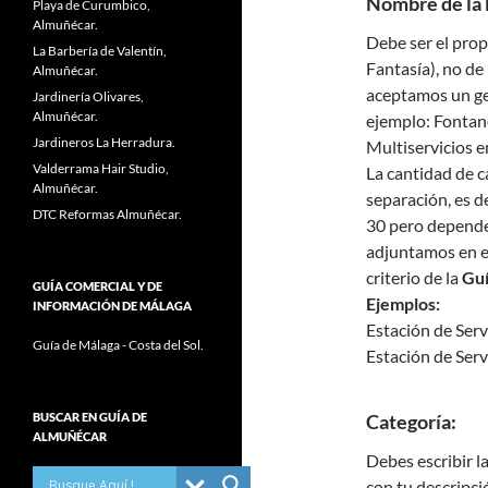
Nombre de la
Playa de Curumbico,
Almuñécar.
Debe ser el prop
La Barbería de Valentín,
Fantasía), no d
Almuñécar.
aceptamos un ge
Jardinería Olivares,
Almuñécar.
ejemplo: Fontane
Jardineros La Herradura.
Multiservicios e
Valderrama Hair Studio,
La cantidad de c
Almuñécar.
separación, es 
DTC Reformas Almuñécar.
30 pero depender
adjuntamos en el
criterio de la
Guí
GUÍA COMERCIAL Y DE
Ejemplos:
INFORMACIÓN DE MÁLAGA
Estación de Serv
Guía de Málaga - Costa del Sol.
Estación de Serv
BUSCAR EN GUÍA DE
Categoría:
ALMUÑÉCAR
Debes escribir l
con tu descripci