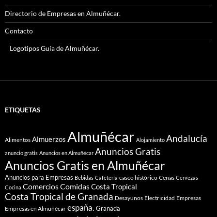
Directorio de Empresas en Almuñécar.
Contacto
Logotipos Guía de Almuñécar.
ETIQUETAS
Almuñécar
Andalucía
Almuerzos
Alimentos
Alojamiento
Anuncios Gratis
anuncio gratis
Anuncios en Almuñécar
Anuncios Gratis en Almuñécar
Anuncios para Empresas
casco histórico
Cenas
Bebidas
Cafetería
Cervezas
Comidas
Comercios
Costa Tropical
Cocina
Costa Tropical de Granada
Desayunos
Electricidad
Empresas
españa.
Granada
Empresas en Almuñécar