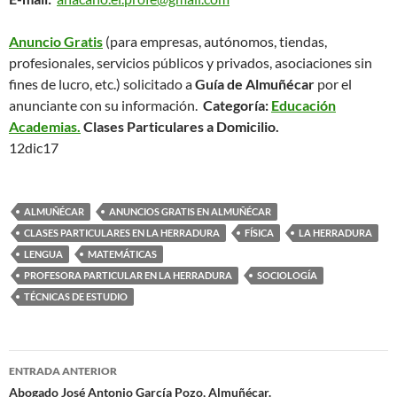
Anuncio Gratis
(para empresas, autónomos, tiendas,
profesionales, servicios públicos y privados, asociaciones sin
fines de lucro, etc.) solicitado a
Guía de Almuñécar
por el
anunciante con su información.
Categoría:
Educación
Academias.
Clases Particulares a Domicilio.
12dic17
ALMUÑÉCAR
ANUNCIOS GRATIS EN ALMUÑÉCAR
CLASES PARTICULARES EN LA HERRADURA
FÍSICA
LA HERRADURA
LENGUA
MATEMÁTICAS
PROFESORA PARTICULAR EN LA HERRADURA
SOCIOLOGÍA
TÉCNICAS DE ESTUDIO
ENTRADA ANTERIOR
Navegación
Abogado José Antonio García Pozo, Almuñécar.