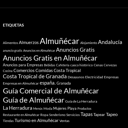
ETIQUETAS
Almuñécar
Andalucía
Almuerzos
Alimentos
Alojamiento
Anuncios Gratis
anuncio gratis
Anuncios en Almuñécar
Anuncios Gratis en Almuñécar
Anuncios para Empresas
casco histórico
Cenas
Bebidas
Cafetería
Cervezas
Comidas
Comercios
Costa Tropical
Cocina
Costa Tropical de Granada
Desayunos
Electricidad
Empresas
españa.
Granada
Empresas en Almuñécar
Guía Comercial de Almuñécar
Guía de Almuñécar
Guía de La Herradura
La Herradura
Mujeres
Playa
Moda
Menús
Productos
Tapas
Tapeo
Tapear
Ropa
Servicios
Restaurante en Almuñécar
Senderismo
Turismo en Almuñécar
Ventas
Tiendas