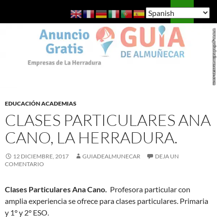
Saltar
Buscar
Guía de Almuñécar
al
MENÚ
contenido
PRINCI
EDUCACIÓN ACADEMIAS
CLASES PARTICULARES ANA
CANO, LA HERRADURA.
12 DICIEMBRE, 2017
GUIADEALMUNECAR
DEJA UN
COMENTARIO
Clases Particulares Ana Cano.
Profesora particular con
amplia experiencia se ofrece para clases particulares. Primaria
y 1° y 2° ESO.