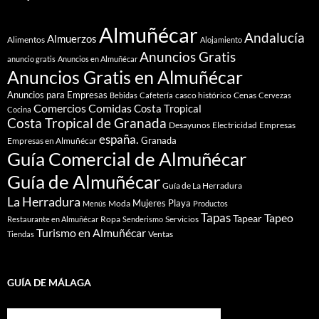
Almuñécar
Andalucía
Almuerzos
Alimentos
Alojamiento
Anuncios Gratis
anuncio gratis
Anuncios en Almuñécar
Anuncios Gratis en Almuñécar
Anuncios para Empresas
casco histórico
Cenas
Bebidas
Cafetería
Cervezas
Comidas
Comercios
Costa Tropical
Cocina
Costa Tropical de Granada
Desayunos
Electricidad
Empresas
españa.
Granada
Empresas en Almuñécar
Guía Comercial de Almuñécar
Guía de Almuñécar
Guía de La Herradura
La Herradura
Mujeres
Playa
Moda
Menús
Productos
Tapas
Tapeo
Tapear
Ropa
Servicios
Restaurante en Almuñécar
Senderismo
Turismo en Almuñécar
Ventas
Tiendas
GUÍA DE MÁLAGA