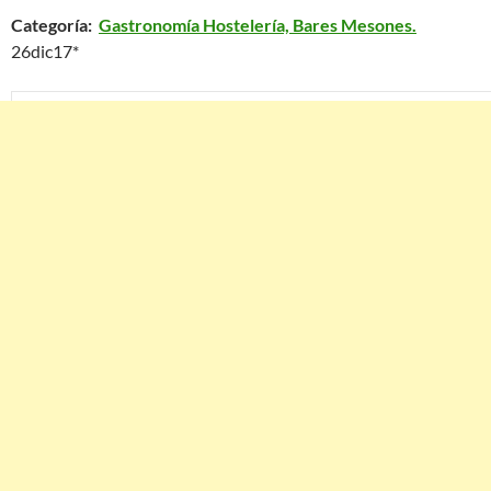
Categoría:
Gastronomía Hostelería, Bares Mesones.
26dic17*