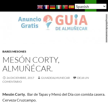
Saltar
Buscar
Guía de Almuñécar
al
MENÚ
contenido
PRINCI
BARES MESONES
MESÓN CORTY,
ALMUÑÉCAR.
26 DICIEMBRE, 2017
GUIADEALMUNECAR
DEJA UN
COMENTARIO
Mesón Corty.
Bar de Tapas y Menú del Día con comida casera.
Cerveza Cruzcampo.