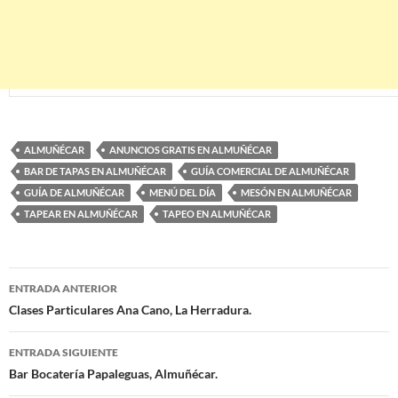
ALMUÑÉCAR
ANUNCIOS GRATIS EN ALMUÑÉCAR
BAR DE TAPAS EN ALMUÑÉCAR
GUÍA COMERCIAL DE ALMUÑÉCAR
GUÍA DE ALMUÑÉCAR
MENÚ DEL DÍA
MESÓN EN ALMUÑÉCAR
TAPEAR EN ALMUÑÉCAR
TAPEO EN ALMUÑÉCAR
ENTRADA ANTERIOR
Navegación
Clases Particulares Ana Cano, La Herradura.
de
ENTRADA SIGUIENTE
entradas
Bar Bocatería Papaleguas, Almuñécar.