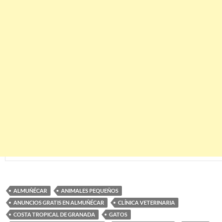
ALMUÑÉCAR
ANIMALES PEQUEÑOS
ANUNCIOS GRATIS EN ALMUÑÉCAR
CLÍNICA VETERINARIA
COSTA TROPICAL DE GRANADA
GATOS