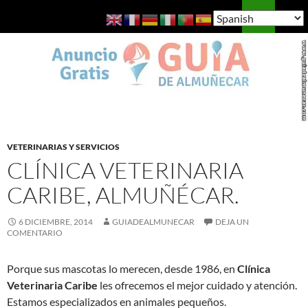
Saltar
Buscar
Guía de Almuñécar
al
MENÚ
contenido
PRINCI
VETERINARIAS Y SERVICIOS
CLÍNICA VETERINARIA
CARIBE, ALMUÑÉCAR.
6 DICIEMBRE, 2014
GUIADEALMUNECAR
DEJA UN
COMENTARIO
Porque sus mascotas lo merecen, desde 1986, en
Clínica
Veterinaria Caribe
les ofrecemos el mejor cuidado y atención.
Estamos especializados en animales pequeños.