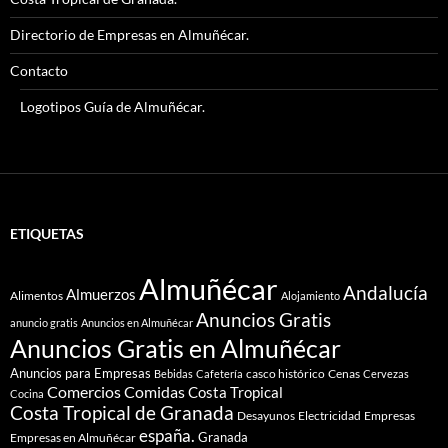
Directorio de Empresas en Almuñécar.
Contacto
Logotipos Guía de Almuñécar.
ETIQUETAS
Almuñécar
Andalucía
Almuerzos
Alimentos
Alojamiento
Anuncios Gratis
anuncio gratis
Anuncios en Almuñécar
Anuncios Gratis en Almuñécar
Anuncios para Empresas
casco histórico
Cenas
Bebidas
Cafetería
Cervezas
Comidas
Comercios
Costa Tropical
Cocina
Costa Tropical de Granada
Desayunos
Electricidad
Empresas
españa.
Granada
Empresas en Almuñécar