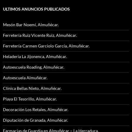
ULTIMOS ANUNCIOS PUBLICADOS
Mesón Bar Noemí, Almuñécar.
Ferretería Ruiz Vicente Ruiz, Almuñécar.
Ferretería Carmen Garciolo García, Almuñécar.
Heladería La Jijonenca, Almuñécar.
Autoescuela Roading, Almuñécar.
Autoescuela Almuñécar.
Clínica Bellas Nieto, Almuñécar.
Playa El Tesorillo, Almuñécar.
Decoración Los Retales, Almuñécar.
Diputación de Granada, Almuñécar.
Farmacias de Guardia en Almuñécar – La Herradura.