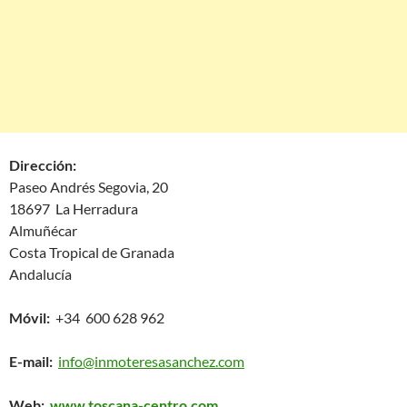
Dirección:
Paseo Andrés Segovia, 20
18697 La Herradura
Almuñécar
Costa Tropical de Granada
Andalucía
Móvil:
+34 600 628 962
E-mail:
info@inmoteresasanchez.com
Web:
www.toscana-centro.com