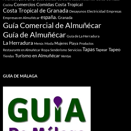
Comidas
Comercios
Costa Tropical
Cocina
Costa Tropical de Granada
Desayunos
Electricidad
Empresas
españa.
Granada
Empresas en Almuñécar
Guía Comercial de Almuñécar
Guía de Almuñécar
Guía de La Herradura
La Herradura
Mujeres
Playa
Moda
Menús
Productos
Tapas
Tapeo
Tapear
Ropa
Servicios
Restaurante en Almuñécar
Senderismo
Turismo en Almuñécar
Ventas
Tiendas
GUÍA DE MÁLAGA