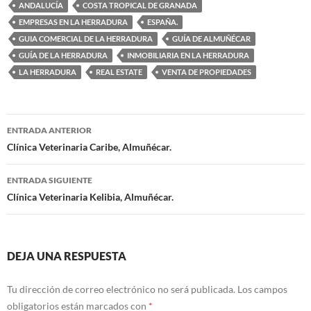
ANDALUCÍA
COSTA TROPICAL DE GRANADA
EMPRESAS EN LA HERRADURA
ESPAÑA.
GUIA COMERCIAL DE LA HERRADURA
GUÍA DE ALMUÑÉCAR
GUÍA DE LA HERRADURA
INMOBILIARIA EN LA HERRADURA
LA HERRADURA
REAL ESTATE
VENTA DE PROPIEDADES
ENTRADA ANTERIOR
Navegación
Clínica Veterinaria Caribe, Almuñécar.
de
ENTRADA SIGUIENTE
entradas
Clínica Veterinaria Kelibia, Almuñécar.
DEJA UNA RESPUESTA
Tu dirección de correo electrónico no será publicada.
Los campos
obligatorios están marcados con
*