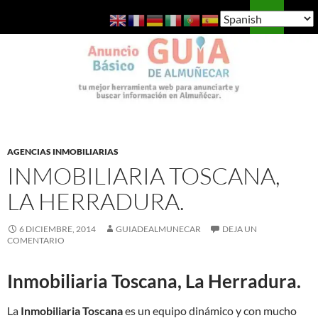
Saltar
Buscar
Guía de Almuñécar
al
MENÚ
contenido
PRINCI
AGENCIAS INMOBILIARIAS
INMOBILIARIA TOSCANA,
LA HERRADURA.
6 DICIEMBRE, 2014
GUIADEALMUNECAR
DEJA UN
COMENTARIO
Inmobiliaria Toscana, La Herradura.
La
Inmobiliaria Toscana
es un equipo dinámico y con mucho