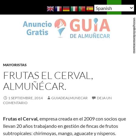
Saltar
Buscar
Guía de Almuñécar
al
MENÚ
contenido
PRINCI
MAYORISTAS
FRUTAS EL CERVAL,
ALMUÑÉCAR.
1 SEPTIEMBRE, 2014
GUIADEALMUNECAR
DEJA UN
COMENTARIO
Frutas el Cerval,
empresa creada en el 2009 con socios que
llevan 20 años trabajando en gestión de fincas de frutos
subtropicales: chirimoyas, mango, aguacate y nísperos.