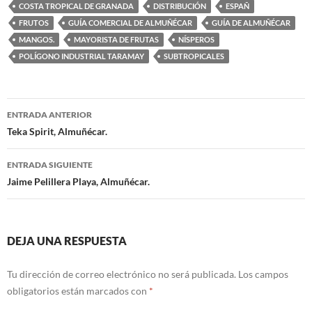
COSTA TROPICAL DE GRANADA
DISTRIBUCIÓN
ESPAÑ
FRUTOS
GUÍA COMERCIAL DE ALMUÑÉCAR
GUÍA DE ALMUÑÉCAR
MANGOS.
MAYORISTA DE FRUTAS
NÍSPEROS
POLÍGONO INDUSTRIAL TARAMAY
SUBTROPICALES
ENTRADA ANTERIOR
Navegación
Teka Spirit, Almuñécar.
de
ENTRADA SIGUIENTE
entradas
Jaime Pelillera Playa, Almuñécar.
DEJA UNA RESPUESTA
Tu dirección de correo electrónico no será publicada.
Los campos
obligatorios están marcados con
*