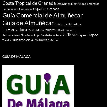
Costa Tropical de Granada
Desayunos
Electricidad
Empresas
españa.
Granada
Empresas en Almuñécar
Guía Comercial de Almuñécar
Guía de Almuñécar
Guía de La Herradura
La Herradura
Mujeres
Playa
Moda
Menús
Productos
Tapas
Tapeo
Tapear
Ropa
Servicios
Restaurante en Almuñécar
Senderismo
Turismo en Almuñécar
Ventas
Tiendas
GUÍA DE MÁLAGA