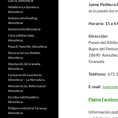
García, Almuñécar.
Jaime Pelillera 
Heladería La Jijonenca,
se lo pasen los 
Almuñécar.
Autoescuela Roading,
Almuñécar.
Horario: 15 a 4 
Autoescuela Almuñécar.
Clínica Bellas Nieto,
Dirección:
Almuñécar.
Paseo del Altillo
Playa El Tesorillo, Almuñécar.
Bajos del Fenici
Decoración Los Retales,
18690 Almuñéc
Almuñécar.
Granada
Diputación de Granada,
Almuñécar.
Teléfono:
672 1
Farmacias de Guardia en
Almuñécar – La Herradura.
Almuservicios, Reformas en
E-mail:
juanman
Almuñécar.
Escultura del Espetero,
Página Faceboo
Almuñécar.
Polígono Industrial Taramay,
Información pub
Almuñécar.