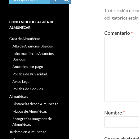
Tu dirección de co
obligatorios está
CONTENIDO DE LA GUÍA DE
ALMUÑÉCAR
Comentario
*
Guía de Almuñécar
Alta de Anuncios Básicos.
Información de Anuncios
Básicos.
Anuncios por pago
Política de Privacidad.
Aviso Legal
Política de Cookies
Almuñécar.
Distancias desde Almuñécar.
Mapas de Almuñécar.
Nombre
*
Fotografías Imágenes de
Almuñécar.
Turismo en Almuñécar.
Correo electrón