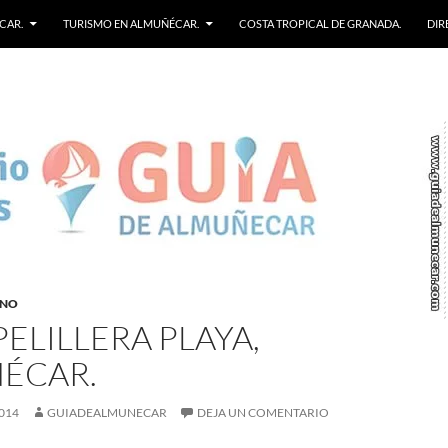
CAR.
TURISMO EN ALMUÑÉCAR.
COSTA TROPICAL DE GRANADA.
DIR
RNO
PELILLERA PLAYA,
ÉCAR.
014
GUIADEALMUNECAR
DEJA UN COMENTARIO