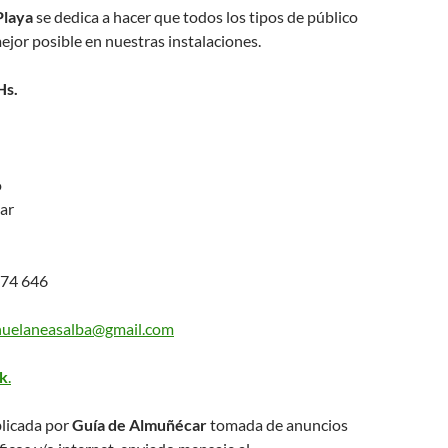
Playa
se dedica a hacer que todos los tipos de público
mejor posible en nuestras instalaciones.
Hs.
o
ar
74 646
uelaneasalba@gmail.com
k
.
licada por
Guía de Almuñécar
tomada de anuncios