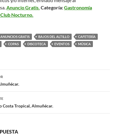
ficos y/o internet, enviado mensaje al
sa.
Anuncio Gratis.
Categoría:
Gastronomía
 Club Nocturno.
ANUNCIOS GRATIS
BAJOS DEL ALTILLO
CAFETERÍA
COPAS
DISCOTECA
EVENTOS
MÚSICA
OR
ón
 Almuñécar.
TE
o Costa Tropical, Almuñécar.
SPUESTA