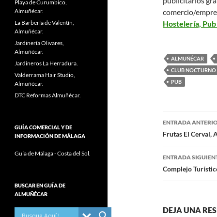
publicitarios grá
Playa de Curumbico,
Almuñécar.
comercio/empre
La Barbería de Valentín,
Hostelería, Pub
Almuñécar.
Jardinería Olivares,
Almuñécar.
ALMUÑÉCAR
Jardineros La Herradura.
CLUB NOCTURNO
Valderrama Hair Studio,
PUB
Almuñécar.
DTC Reformas Almuñécar.
ENTRADA ANTERI
GUÍA COMERCIAL Y DE
Navegaci
Frutas El Cerval,
INFORMACIÓN DE MÁLAGA
de
Guía de Málaga - Costa del Sol.
ENTRADA SIGUIEN
entradas
Complejo Turístic
BUSCAR EN GUÍA DE
ALMUÑÉCAR
DEJA UNA RE