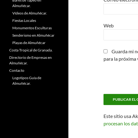
Bares de Tapeo en
Almuñécar.
Vídeos de Almuñécar.
Fiestas Locales
Web
Monumentos Esculturas
Senderismo en Almuñécar
Playas de Almuñécar
Costa Tropical de Granada.
Guarda mi n
Directorio de Empresas en
para la próxima
Almuñécar.
Contacto
Logotipos Guía de
Almuñécar.
Este sitio usa A
procesan los dat